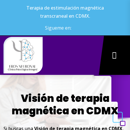
Terapia de estimulación magnética
transcraneal en CDMX.
Sigueme en:
Visión
de
terapia
magnética
en
CDMX
Si buscas una
Visión
de
terapia
magnética
en
CDMX
,