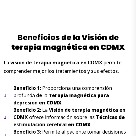
Beneficios
de
la
Visión
de
terapia
magnética
en
CDMX
La
visión
de
terapia
magnética
en
CDMX
permite
comprender mejor los tratamientos y sus efectos.
Beneficio 1:
Proporciona una comprensión
profunda
de
la
Terapia
magnética para
depresión
en
CDMX
.
Beneficio 2:
La
Visión
de
terapia
magnética
en
CDMX
ofrece información sobre las
Técnicas
de
estimulación cerebral
en
CDMX
.
Beneficio 3:
Permite al paciente tomar decisiones