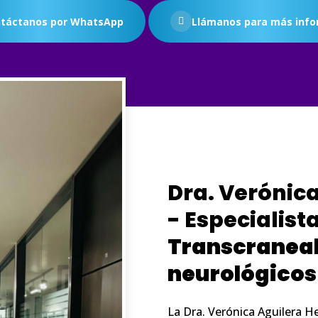
táctanos por WhatsApp
Llámanos para más info
Dra. Verónic
- Especialist
Transcraneal
neurológicos
La Dra. Verónica Aguilera 