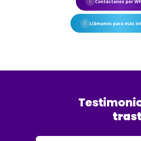
Contáctanos por W
Llámanos para más in
Testimoni
tras