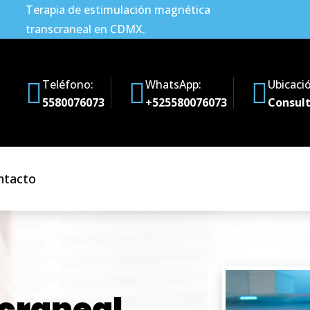
Terapia de estimulación magnética
transcraneal en CDMX.
Teléfono:
WhatsApp:
Ubicaci
5580076073
+525580076073
Consult
ntacto
craneal