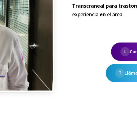
Transcraneal para trastor
experiencia
en
el área.
Co
Lláma