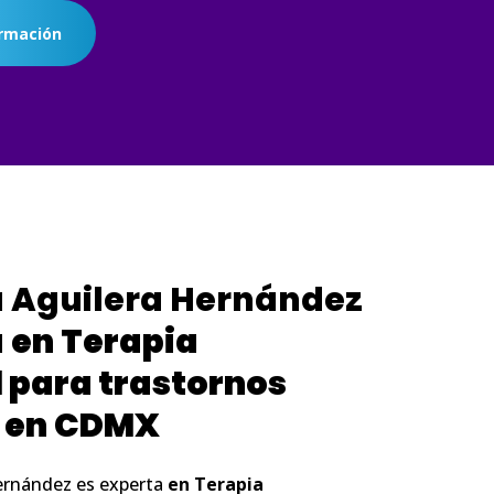
rmación
a Aguilera Hernández
a
en
Terapia
 para trastornos
en
CDMX
Hernández es experta
en
Terapia