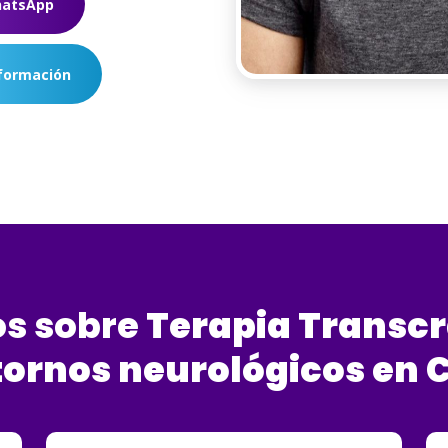
hatsApp
formación
os sobre
Terapia
Transcr
tornos
neurológicos
en