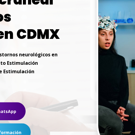
os
en
CDMX
stornos
neurológicos
en
to Estimulación
e Estimulación
hatsApp
formación