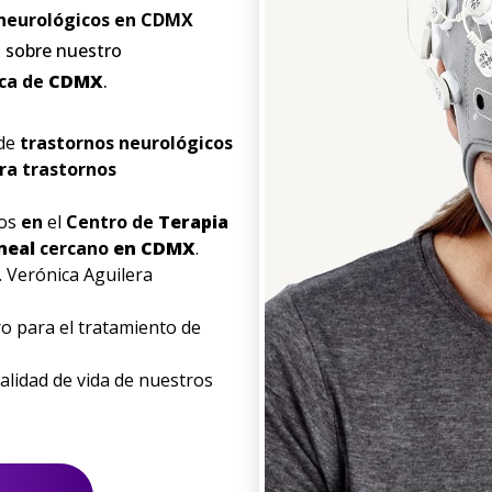
neurológicos
en
CDMX
 sobre nuestro
rca de
CDMX
.
 de
trastornos
neurológicos
ra trastornos
dos
en
el
Centro de
Terapia
neal
cercano
en
CDMX
.
. Verónica Aguilera
o para el tratamiento de
calidad de vida de nuestros