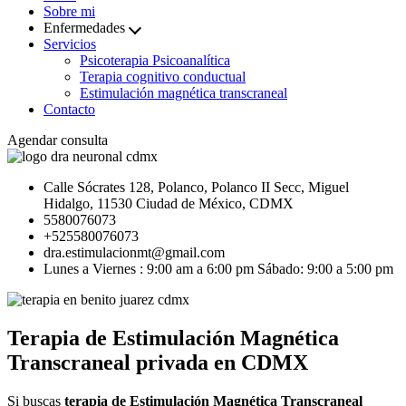
Sobre mi
Enfermedades
Servicios
Psicoterapia Psicoanalítica
Terapia cognitivo conductual
Estimulación magnética transcraneal
Contacto
Agendar consulta
Calle Sócrates 128, Polanco, Polanco II Secc, Miguel
Hidalgo, 11530 Ciudad de México, CDMX
5580076073
+525580076073
dra.estimulacionmt@gmail.com
Lunes a Viernes : 9:00 am a 6:00 pm
Sábado: 9:00 a 5:00 pm
Terapia
de
Estimulación
Magnética
Transcraneal
privada
en
CDMX
Si buscas
terapia
de
Estimulación
Magnética
Transcraneal