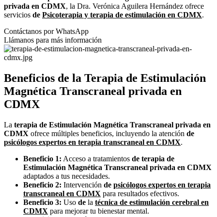
privada
en
CDMX
, la Dra. Verónica Aguilera Hernández ofrece
servicios
de
Psicoterapia y
terapia
de
estimulación
en
CDMX
.
Contáctanos por WhatsApp
Llámanos para más información
Beneficios
de
la
Terapia
de
Estimulación
Magnética
Transcraneal
privada
en
CDMX
La
terapia
de
Estimulación
Magnética
Transcraneal
privada
en
CDMX
ofrece múltiples beneficios, incluyendo la atención
de
psicólogos expertos
en
terapia
transcraneal
en
CDMX
.
Beneficio 1:
Acceso a tratamientos
de
terapia
de
Estimulación
Magnética
Transcraneal
privada
en
CDMX
adaptados a tus necesidades.
Beneficio 2:
Intervención
de
psicólogos expertos
en
terapia
transcraneal
en
CDMX
para resultados efectivos.
Beneficio 3:
Uso
de
la
técnica
de
estimulación
cerebral
en
CDMX
para mejorar tu bienestar mental.