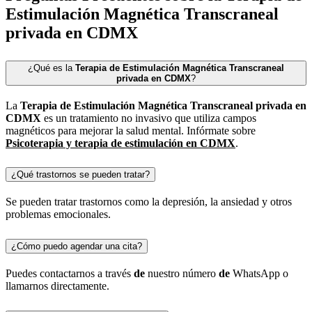
Estimulación
Magnética
Transcraneal
privada
en
CDMX
¿Qué es la
Terapia
de
Estimulación
Magnética
Transcraneal
privada
en
CDMX
?
La
Terapia
de
Estimulación
Magnética
Transcraneal
privada
en
CDMX
es un tratamiento no invasivo que utiliza campos
magnéticos para mejorar la salud mental. Infórmate sobre
Psicoterapia y
terapia
de
estimulación
en
CDMX
.
¿Qué trastornos se pueden tratar?
Se pueden tratar trastornos como la depresión, la ansiedad y otros
problemas emocionales.
¿Cómo puedo agendar una cita?
Puedes contactarnos a través
de
nuestro número
de
WhatsApp o
llamarnos directamente.