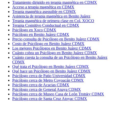
Tratamiento dirigido en terapia magnética en CDMX
Acceso a terapia magnética en CDMX
Terapia magnética asequible en CDMX
Asistencia de terapia magnética en Benito Juárez
Terapia magnética de primera clase en Col. XOCO
Terapia Cognitivo Conductual en CDMX
Psicólogo en Xoco CDMX
Psicólogo en Benito Juárez CDMX
Precio consulta de Psicólogo en Benito Juárez CDMX
Costo de Psicólogo en Benito Juárez CDMX
Los mejores Psicólogos en Benito Juárez CDMX
Cuánto cobra un Psicólogo en Benito Juárez CDMX
Cuánto cuesta la consulta de un Psicólogo en Benito Juárez
CDMX
Qué trata el Psicólogo en Benito Juárez CDMX
Qué hace un Psicólogo en Benito Juárez CDMX
Psicólogo cerca de Patio Universidad CDMX
Psicólogo cerca de Metro Coyoacán CDMX
Psicólogo cerca de Acacias CDMX
Psicólogo cerca de General Anaya CDMX
Psicólogo cerca de Museo Casa de León Trotsky CDMX
Psicólogo cerca de Santa Cruz Atoyac CDMX