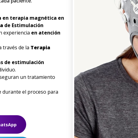
cada paciente.
a
en
terapia
magnética
en
ia
de Estimulación
n experiencia
en
atención
 través de la
Terapia
s de estimulación
ividuo.
aseguran un tratamiento
durante el proceso para
hatsApp