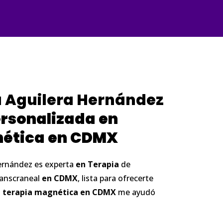
a Aguilera Hernández
rsonalizada
en
ética
en
CDMX
Hernández es experta
en
Terapia
de
anscraneal
en
CDMX
, lista para ofrecerte
n
terapia
magnética
en
CDMX
me ayudó