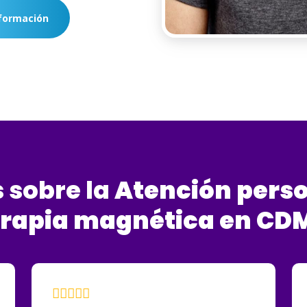
formación
 sobre la
Atención
pers
erapia
magnética
en
CD