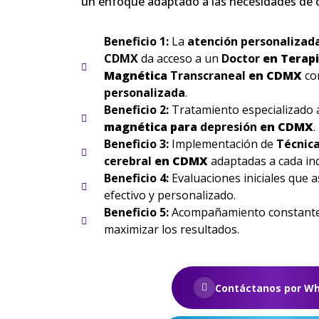
un enfoque adaptado a las necesidades de 
Beneficio 1:
La
atención
personalizad
CDMX
da acceso a un
Doctor
en
Terap
Magnética
Transcraneal
en
CDMX
co
personalizada
.
Beneficio 2:
Tratamiento especializado a
magnética para
depresión
en
CDMX
.
Beneficio 3:
Implementación de
Técnica
cerebral
en
CDMX
adaptadas a cada ind
Beneficio 4:
Evaluaciones iniciales que 
efectivo y personalizado.
Beneficio 5:
Acompañamiento constante 
maximizar los resultados.
Contáctanos por W