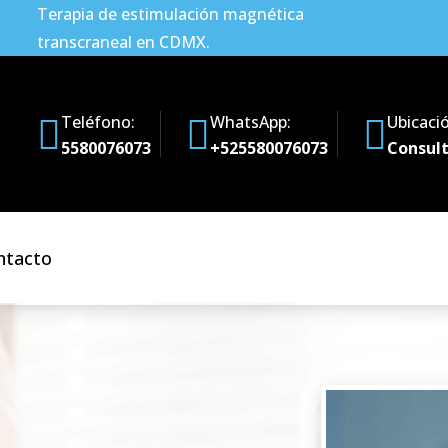
Terapia de estimulación magnética
transcraneal en CDMX.
Teléfono:
WhatsApp:
Ubicaci
5580076073
+525580076073
Consult
ntacto