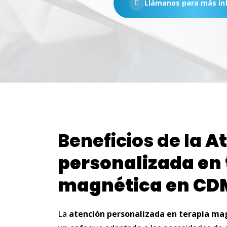
Llámanos para más in
Beneficios de la
At
personalizada
en
magnética
en
CD
La
atención
personalizada
en
terapia
mag