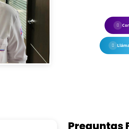
Co
Lláma
Preguntas 