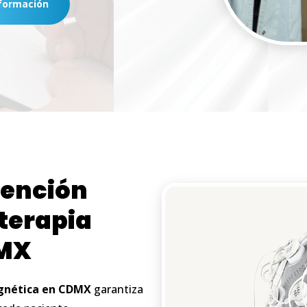
formación
ención
terapia
MX
nética
en
CDMX
garantiza