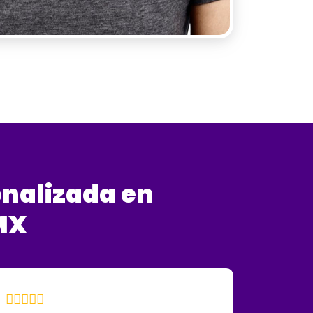
onalizada
en
MX