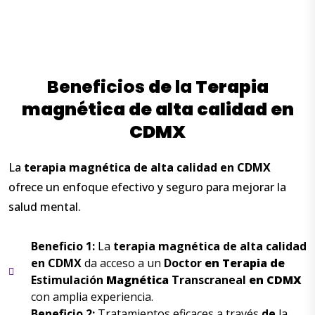
Beneficios
de
la
Terapia
magnética
de
alta
calidad
en
CDMX
La
terapia
magnética
de
alta
calidad
en
CDMX
ofrece un enfoque efectivo y seguro para mejorar la
salud mental.
Beneficio 1:
La
terapia
magnética
de
alta
calidad
en
CDMX
da acceso a un
Doctor
en
Terapia
de
Estimulación
Magnética
Transcraneal
en
CDMX
con amplia experiencia.
Beneficio 2:
Tratamientos eficaces a través
de
la