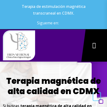
Terapia de estimulación magnética
transcraneal en CDMX.
Sigueme en:
Terapia
magnética
de
alta
calidad
en
CDMX
Si buscas
terapia
magnética
de
alta
calidad
en