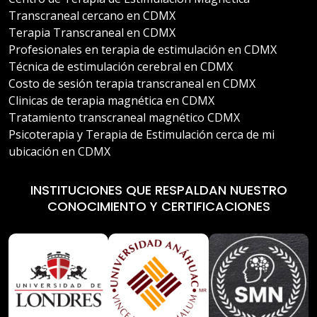
Transcraneal cercano en CDMX
Terapia Transcraneal en CDMX
Profesionales en terapia de estimulación en CDMX
Técnica de estimulación cerebral en CDMX
Costo de sesión terapia transcraneal en CDMX
Clinicas de terapia magnética en CDMX
Tratamiento transcraneal magnético CDMX
Psicoterapia y Terapia de Estimulación cerca de mi
ubicación en CDMX
Cita para terapia de estimulación en CDMX
Terapia magnética para depresión en CDMX
INSTITUCIONES QUE RESPALDAN NUESTRO
Tratamiento de ansiedad en CDMX
CONOCIMIENTO Y CERTIFICACIONES
Terapia Transcraneal para trastornos neurologicos en
CDMX
Costo de consulta de estimulación magnética en CDMX
Psicoterapia y terapia de estimulación en CDMX
Psicólogos expertos en terapia transcraneal en CDMX
Psiquiatra experto en terapia de estimulación en CDMX