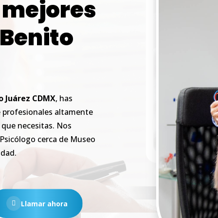
mejores
Benito
o
Juárez
CDMX
, has
e profesionales altamente
o que necesitas. Nos
n Psicólogo cerca de Museo
idad.
Llamar ahora