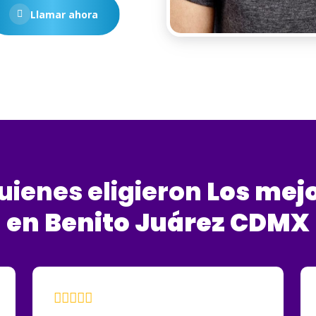
Llamar ahora
uienes eligieron
Los
mejo
en
Benito
Juárez
CDMX