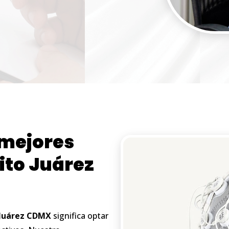
mejores
ito
Juárez
Juárez
CDMX
significa optar