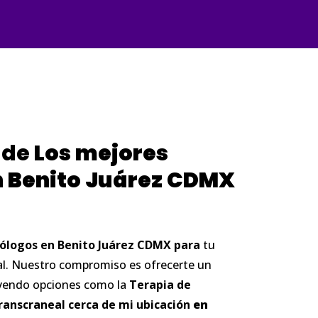
 de
Los
mejores
n
Benito
Juárez
CDMX
cólogos
en
Benito
Juárez
CDMX para
tu
al. Nuestro compromiso es ofrecerte un
luyendo opciones como la
Terapia de
ranscraneal cerca de mi ubicación
en