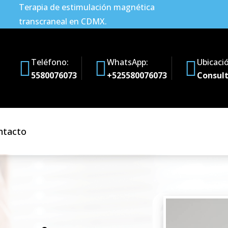
Terapia de estimulación magnética
transcraneal en CDMX.
Teléfono:
WhatsApp:
Ubicaci
5580076073
+525580076073
Consult
ntacto