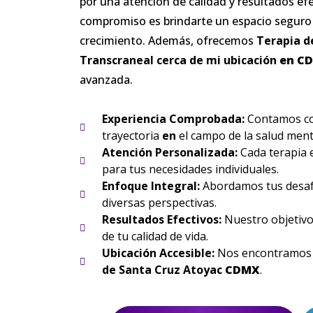
por una atención de calidad y resultados ef
compromiso es brindarte un espacio seguro 
crecimiento. Además, ofrecemos
Terapia d
Transcraneal cerca de mi ubicación
en
C
avanzada.
Experiencia Comprobada:
Contamos con
trayectoria
en
el campo de la salud ment
Atención Personalizada:
Cada terapia 
para tus necesidades individuales.
Enfoque Integral:
Abordamos tus desaf
diversas perspectivas.
Resultados Efectivos:
Nuestro objetivo 
de tu calidad de vida.
Ubicación Accesible:
Nos encontramos
de Santa Cruz Atoyac
CDMX
.